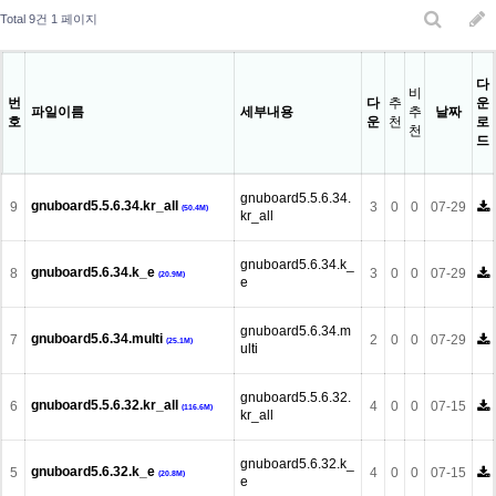
Total 9건
1 페이지
다
비
번
다
추
운
파일이름
세부내용
추
날짜
호
운
천
로
천
드
gnuboard5.5.6.34.
gnuboard5.5.6.34.kr_all
9
3
0
0
07-29
(50.4M)
kr_all
gnuboard5.6.34.k_
gnuboard5.6.34.k_e
8
3
0
0
07-29
(20.9M)
e
gnuboard5.6.34.m
gnuboard5.6.34.multi
7
2
0
0
07-29
(25.1M)
ulti
gnuboard5.5.6.32.
gnuboard5.5.6.32.kr_all
6
4
0
0
07-15
(116.6M)
kr_all
gnuboard5.6.32.k_
gnuboard5.6.32.k_e
5
4
0
0
07-15
(20.8M)
e