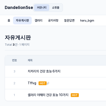
Dandelion5se
커뮤니티
쇼핑몰
홈
자유게시판
갤러리
공지사항
질문답변
haru_bgm
자유게시판
Total
3
건 · 1 페이지
번호
제목
치커리의 건강 효능 6가지
3
Tffvg
2
HOT
셀러리 야채의 건강 효능 10가지
1
HOT