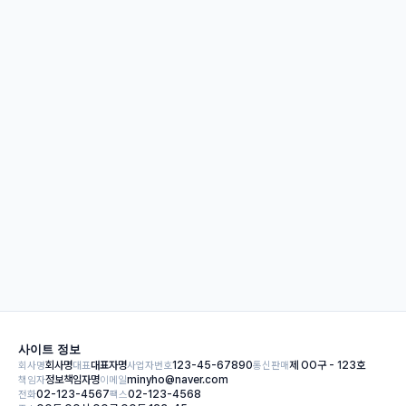
사이트 정보
회사명
대표
사업자번호
통신판매
회사명
대표자명
123-45-67890
제 OO구 - 123호
책임자
이메일
정보책임자명
minyho@naver.com
전화
팩스
02-123-4567
02-123-4568