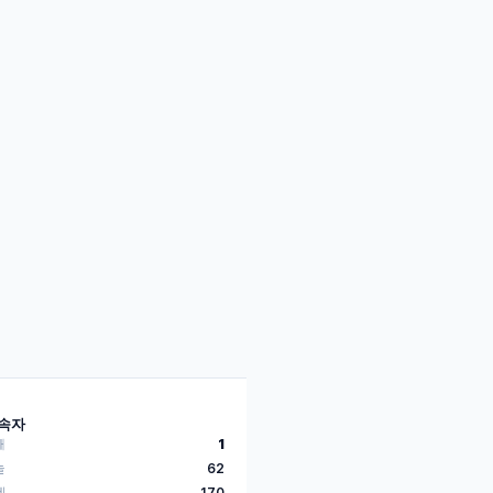
속자
재
1
늘
62